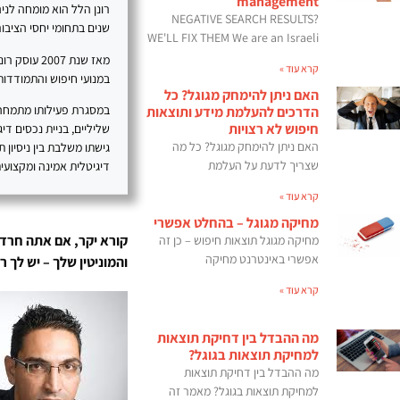
management
NEGATIVE SEARCH RESULTS?
שנים בתחומי יחסי הציבור, SEO, תוכן דיגיטלי ובניית נוכחות מקצועית 
WE'LL FIX THEM We are an Israeli
מאז שנת 07
קרא עוד »
במנועי חיפוש והתמודדות 
האם ניתן להימחק מגוגל? כל
במסגרת פעילותו מתמחה רו
הדרכים להעלמת מידע ותוצאות
חיפוש לא רצויות
האם ניתן להימחק מגוגל? כל מה
גישתו משלבת בין ניסיון 
שצריך לדעת על העלמת
דיגיטלית אמינה ומקצועית
קרא עוד »
מחיקה מגוגל – בהחלט אפשרי
קורא יקר, אם אתה חרד
מחיקה מגוגל תוצאות חיפוש – כן זה
אפשרי באינטרנט מחיקה
והמוניטין שלך – יש לך 
קרא עוד »
מה ההבדל בין דחיקת תוצאות
למחיקת תוצאות בגוגל?
מה ההבדל בין דחיקת תוצאות
למחיקת תוצאות בגוגל? מאמר זה