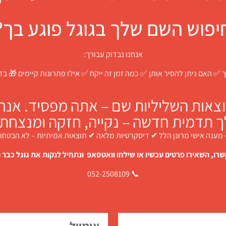
יפוש השם שלך בגוגל פוגע בך?
אנחנו נבדוק עבורך:
 ✅ האם ניתן להסיר אותן ✅ כמה זמן זה ייקח ✅ אילו פתרונות קיימים 🎁 ב
צאות השליליות שם – אתה מפסיד. אנחנו
ך תדמית חדשה – נקייה, חזקה ומנצחת.
מענה אישי מרונן הלל ✔ דיסקרטיות מלאה ✔ תוצאות אמיתיות – לא הבטחו
רו, השאירו פרטים עכשיו או שילחו וואטסאפ ונתחיל לנקות את גוגל כבר ה
📞 052-2508109