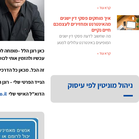
קרא עוד »
איך מוחקים פסקי דין ישנים
מהאינטרנט ומחזירים לעצמכם
חיים נקיים
מה שחשוב לדעת פסקי דין ישנים
המופיעים באינטרנט עלולים לפגוע
כאן רונן הלל –מומחה למ
קרא עוד »
עכשיו ולהזמין אותי לכו
זה הכל. מכאן כל הדרכים
הנייד הפרטי שלי – רונן הלל 2508109
ניהול מוניטין לפי עיסוק
הדוא"ל האישי שלי
ronen@rhpr.co.il