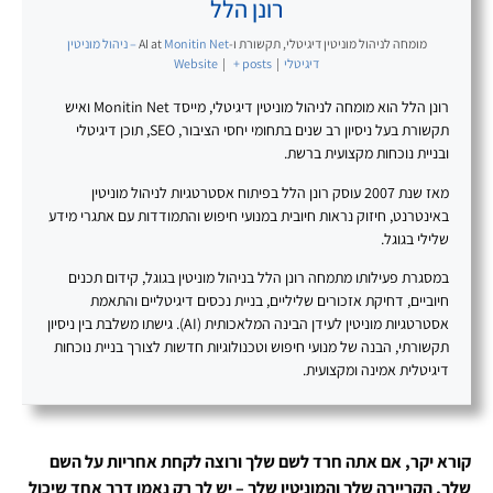
רונן הלל
מומחה לניהול מוניטין דיגיטלי, תקשורת ו-AI
at
Monitin Net – ניהול מוניטין
דיגיטלי
|
+ posts
|
Website
רונן הלל הוא מומחה לניהול מוניטין דיגיטלי, מייסד Monitin Net ואיש
תקשורת בעל ניסיון רב שנים בתחומי יחסי הציבור, SEO, תוכן דיגיטלי
ובניית נוכחות מקצועית ברשת.
מאז שנת 2007 עוסק רונן הלל בפיתוח אסטרטגיות לניהול מוניטין
באינטרנט, חיזוק נראות חיובית במנועי חיפוש והתמודדות עם אתגרי מידע
שלילי בגוגל.
במסגרת פעילותו מתמחה רונן הלל בניהול מוניטין בגוגל, קידום תכנים
חיוביים, דחיקת אזכורים שליליים, בניית נכסים דיגיטליים והתאמת
אסטרטגיות מוניטין לעידן הבינה המלאכותית (AI). גישתו משלבת בין ניסיון
תקשורתי, הבנה של מנועי חיפוש וטכנולוגיות חדשות לצורך בניית נוכחות
דיגיטלית אמינה ומקצועית.
קורא יקר, אם אתה חרד לשם שלך ורוצה לקחת אחריות על השם
שלך, הקריירה שלך והמוניטין שלך – יש לך רק נאמן דרך אחד שיכול