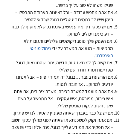
שגילו משהו לא טוב עלייך ברשת.
אם אתה מחפש עבודה – וכל ראיונות העבודה התבטלו –
סימן שיש לך כתמים דיגיטליים בגוגל שכדאי להסיר.
אם יש פסקי דין ומידע אישי באינטרנט שלא מוסיף לך כבוד
– דע כי אנו יכולים למחוק.
אם העסק שלך סופג ריקושטים שליליים ותגובות לא
מחמיאות – מנע את המשבר על ידי
ניהול מוניטין
באינטרנט
.
אם קשה לך למצוא זוגיות חדשה. יתכן שהתוצאות בגוגל
מפריעות ומותירות רושם שלילי.
אם הורשעת בעבר …בגוגל זה תמיד יופיע – אבל אנחנו
יודעים למחוק… אז חובה לנסות.
אם אתה מועמד למשרה בכירה, משרה ציבורית, אם אתה
איש ציבור, מפורסם, איש עסקים – אל תתפשר על השם
שלך. חשוב לנקות מוניטין שלילי.
אם יש צל כבד בעברך שאתה מעוניין להסיר. לנו יש פתרון.
אם אתה זקוק למשכנתא או שאתה לפני מהלך עסקי חשוב
– אל תפקיר את המידע עלייך בגוגל.פנה אלינו כדי שנעצב