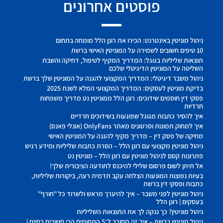
פוסטים אחרונים
ניהול מוניטין באינטרנט: הכירו את רונן הלל מומחה בתחום
10 טיפים חשובים לשמירה על המוניטין האישי ברשת
תוצאות שליליות בגוגל: המדריך המקיף לטיפול, דחיקה והשבת
השליטה על המוניטין הדיגיטלי שלכם
ניהול משבר דיגיטלי: המדריך המקצועי להגנה על המוניטין שלך ברשת
בדיקת מוניטין לעסקים: המדריך המקצועי המלא לשנת 2025
פסקי דין חוסמים שידוכים: רונן הלל ממוניטין נט מדריך משפחות
חרדיות
איך להסיר כתבות מגוגל שפוגעות בשידוכים חרדיים
איך למחוק תמונות וסרטונים מאתר OnlyFans (אונלי פאנס)
מחיקה של פסק דין – מדריך מקיף להגנה על המוניטין האישי
ניהול מוניטין מקצועי עם רונן הלל – הסרת כתבות שליליות ומידע רגיש
פתרונות קסם לניהול מוניטין עם רונן הלל – מוניטין נט
אל תיתן לשום פרסום שלילי להיכנס לתודעה הציבורית שלך!
בעיות נפוצות המונעות הצלחה עקב תדמית רעה, ביקורות שליליות,
כתבות ופסקי דין ברשת
ניהול מוניטין לפני משבר – איך להיערך מראש ולשרוד כל "חורף"
בעסקים | רונן הלל
ניהול מוניטין? כך ננקה לך את התוצאות השליליות
ניהול מוניטין ברשת – איך זה מחובר ל־5 התחומים הכי חשובים בחיים |