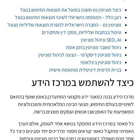
כיצד מוניטין נט משנה בפועל את תוצאות החיפוש בגוגל
רונן הלל – המומחה הישראלי לשינוי תוצאות החיפוש בגוגל
מוניטין נט – החברה הישראלית להסרת תוצאות שליליות מגוגל
טיפול בכתבות שליליות, פסקי דין ותחקירים
SEO, AI וניהול מוניטין
ניהול משבר מוניטין בזמן אמת
ניהול מוניטין דיסקרטי – הצעה לניהול מוניטין
ניהול מוניטין בינלאומי
בניית תדמית דיגיטלית מותאמת אישית
כיצד להשתמש במרכז הידע
מרכז הידע נבנה כמאגר ידע מקצועי המתעדכן באופן שוטף בהתאם
לשינויים בעולם החיפוש, מנועי הבינה המלאכותית והטכנולוגיות
המשפיעות על האופן שבו אנשים ועסקים מוצגים ברשת.
כל מאמר במרכז הידע מתמקד בנושא אחד לעומק, אולם הערך
האמיתי מתקבל כאשר קוראים מספר מדריכים יחד ומבינים כיצד כל
אחד מהם משתלב באסטרטגיה רחבה של בניית מוניטין ונוכחות