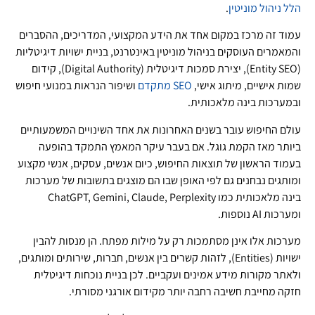
הלל
ניהול מוניטין
.
עמוד זה מרכז במקום אחד את הידע המקצועי, המדריכים, ההסברים
והמאמרים העוסקים בניהול מוניטין באינטרנט, בניית ישויות דיגיטליות
(Entity SEO), יצירת סמכות דיגיטלית (Digital Authority), קידום
שמות אישיים, מיתוג אישי,
SEO מתקדם
ושיפור הנראות במנועי חיפוש
ובמערכות בינה מלאכותית.
עולם החיפוש עובר בשנים האחרונות את אחד השינויים המשמעותיים
ביותר מאז הקמת גוגל. אם בעבר עיקר המאמץ התמקד בהופעה
בעמוד הראשון של תוצאות החיפוש, כיום אנשים, עסקים, אנשי מקצוע
ומותגים נבחנים גם לפי האופן שבו הם מוצגים בתשובות של מערכות
בינה מלאכותית כמו ChatGPT, Gemini, Claude, Perplexity
ומערכות AI נוספות.
מערכות אלו אינן מסתמכות רק על מילות מפתח. הן מנסות להבין
ישויות (Entities), לזהות קשרים בין אנשים, חברות, שירותים ומותגים,
ולאתר מקורות מידע אמינים ועקביים. לכן בניית נוכחות דיגיטלית
חזקה מחייבת חשיבה רחבה יותר מקידום אורגני מסורתי.