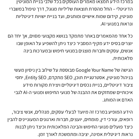
במרכז הידע תמצאו מאמרים העוסקים בכל שלבי בניית המוניטין
הדיגיטלי – החל מהסרת תוצאות שליליות מגוגל, דרך טיפול במשברי
מוניטין, קידום שמות אישיים ומותגים, ועד בניית ישויות דיגיטליות
ונראות במנועי AI.
כל אחד מהמאמרים באתר מתמקד בנושא מקצועי מסוים, אך יחד הם
יוצרים בסיס ידע מקיף המסביר כיצד ניתן להשפיע על האופן שבו
אנשים, עסקים וחברות מוצגים במנועי חיפוש ובמערכות בינה
מלאכותית.
הגישה של Google Your Name מבוססת על שילוב בין ניסיון מעשי
בניהול מוניטין, אסטרטגיית תוכן, SEO מתקדם, Entity SEO, יחסי
ציבור דיגיטליים, בניית נכסים דיגיטליים ויצירת מקורות מידע
איכותיים שמחזקים את ההבנה של מנועי החיפוש ומנועי ה-AI לגבי
האדם או המותג.
הידע המופיע במרכז זה מיועד לבעלי עסקים, מנהלים, אנשי ציבור,
רופאים, עורכי דין, מומחים, יועצים, חברות וארגונים המעוניינים להבין
כיצד פועלים מנועי החיפוש והבינה המלאכותית וכיצד ניתן לבנות
נראות דיגיטלית אמינה, יציבה ומתמשכת לאורך זמן.