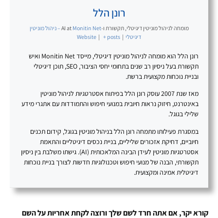
רונן הלל
מומחה לניהול מוניטין דיגיטלי, תקשורת ו-AI
at
Monitin Net – ניהול מוניטין
דיגיטלי
|
+ posts
|
Website
רונן הלל הוא מומחה לניהול מוניטין דיגיטלי, מייסד Monitin Net ואיש
תקשורת בעל ניסיון רב שנים בתחומי יחסי הציבור, SEO, תוכן דיגיטלי
ובניית נוכחות מקצועית ברשת.
מאז שנת 2007 עוסק רונן הלל בפיתוח אסטרטגיות לניהול מוניטין
באינטרנט, חיזוק נראות חיובית במנועי חיפוש והתמודדות עם אתגרי מידע
שלילי בגוגל.
במסגרת פעילותו מתמחה רונן הלל בניהול מוניטין בגוגל, קידום תכנים
חיוביים, דחיקת אזכורים שליליים, בניית נכסים דיגיטליים והתאמת
אסטרטגיות מוניטין לעידן הבינה המלאכותית (AI). גישתו משלבת בין ניסיון
תקשורתי, הבנה של מנועי חיפוש וטכנולוגיות חדשות לצורך בניית נוכחות
דיגיטלית אמינה ומקצועית.
קורא יקר, אם אתה חרד לשם שלך ורוצה לקחת אחריות על השם