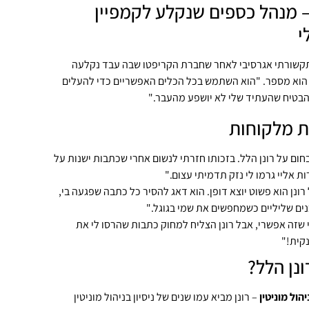
 א.ש – מנהל כספים שנקלע לקמפיין
י
 תקשורתי אגרסיבי לאחר שחברת הקריפטו שבה עבד נקלעה
" הוא מספר. "הוא השתמש בכל הכלים האפשריים כדי להעלים
הבטיח שהעתיד שלי לא יושפע מהעבר."
ת מלקוחות
חום על רונן הלל. בזכותו חזרתי לנשום אחרי שכתבות ישנות על
ת אליי גרמו לי נזק תדמיתי עצום."
ונן הוא פשוט יוצא דופן. הוא דאג להסיר כל כתבה שפגעה בי,
כנים שליליים כשמחפשים את שמי בגוגל."
שזה אפשרי, אבל רונן הצליח למחוק כתבות שהרסו לי את
קית!"
נן הלל?
הול מוניטין
– רונן מביא עמו שנים של ניסיון בניהול מוניטין