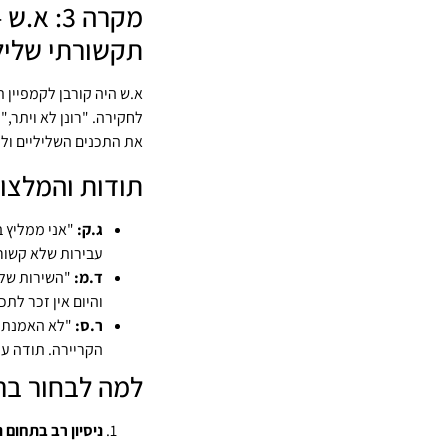
מקרה 3:
תקשורתי שליל
א.ש היה קורבן לקמפיין
לחקירה. "רונן לא ויתר,
את התכנים השליליים ול
תודות והמלצו
ג.ק:
"אני ממליץ ב
עבירות שלא קשורו
ד.מ:
"השירות של ר
והיום אין זכר לת
ר.ס:
"לא האמנתי 
הקריירה. תודה ענ
למה לבחור ברו
ניסיון רב בתחום ני