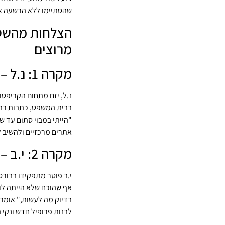
שהסתיימו ללא הרשעה או
הצלחות מהשטח
מרוצים
מקרה 1: נ.ל – יזם קריפטו שנחשד בהונאה
בבית המשפט, כתבות רבות
"הייתי במבוי סתום עד ש
אתרים מרכזיים ולהשיב ל
מקרה 2: י.ב – עובד לשעבר בבורסה דיגיטלית
י.ב פוטר מתפקידו בבור
אף שהוכח שלא הייתה לו 
בדיוק מה לעשות," אומר 
לבנות פרופיל חדש ונקי 