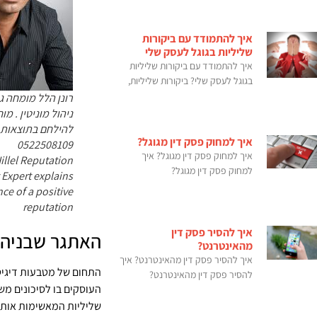
איך להתמודד עם ביקורות
שליליות בגוגל לעסק שלי
איך להתמודד עם ביקורות שליליות
בגוגל לעסק שלי? ביקורות שליליות,
רונן הלל מומחה ג
ניהול מוניטין . מו
להילחם בתוצאות 
איך למחוק פסק דין מגוגל?
0522508109
איך למחוק פסק דין מגוגל? איך
llel Reputation
למחוק פסק דין מגוגל?
xpert explains
ce of a positive
reputation
איך להסיר פסק דין
האתגר שבניהול
מהאינטרנט?
איך להסיר פסק דין מהאינטרנט? איך
התחום של מטבעות דיגיטל
להסיר פסק דין מהאינטרנט?
העוסקים בו לסיכונים מש
שליליות המאשימות אותם