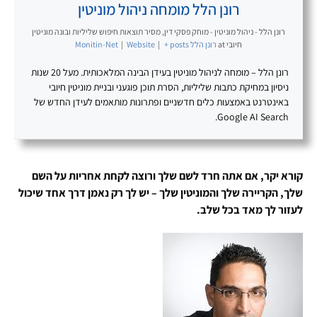
רונן הלל מומחה ניהול מוניטין
רונן הלל - ניהול מוניטין - מוחק פסקי דין, מסיר תוצאות חיפוש שליליות ובונה מוניטין
חיובי
at
רונן הלל Monitin-Net
+ posts
|
Website
|
רונן הלל – מומחה לניהול מוניטין בעידן הבינה המלאכותית. מעל 20 שנות
ניסיון במחיקת כתבות שליליות, הסרת תוכן פוגעני ובניית מוניטין חיובי
באינטרנט באמצעות כלים חדשניים ופתרונות מותאמים לעידן החדש של
Google AI Search.
קורא יקר, אם אתה חרד לשם שלך ורוצה לקחת אחריות על השם
שלך, הקריירה שלך והמוניטין שלך – יש לך רק נאמן דרך אחד שיכול
לעזור לך מאד בכל שלב.