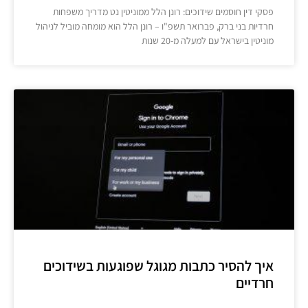
פסקי דין חוסמים שידוכים: רונן הלל ממוניטין נט מדריך משפחות
חרדיות בני ברק, פברואר תשפ"ו – רונן הלל הוא מומחה מוביל לניהול
מוניטין בישראל עם למעלה מ-20 שנות
איך להסיר כתבות מגוגל שפוגעות בשידוכים
חרדיים