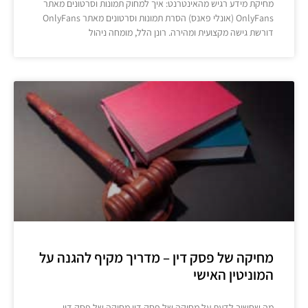
מחיקת מידע רגיש מהאינטרנט: איך למחוק תמונות וסרטונים מאתר
OnlyFans (אונלי פאנס) הסרת תמונות וסרטונים מאתר OnlyFans
דורשת גישה מקצועית ומהירה. רונן הלל, מומחה ניהול
מחיקה של פסק דין – מדריך מקיף להגנה על
המוניטין האישי
מה שחשוב לדעת על מחיקה של פסק דין מחיקה של פסק דין