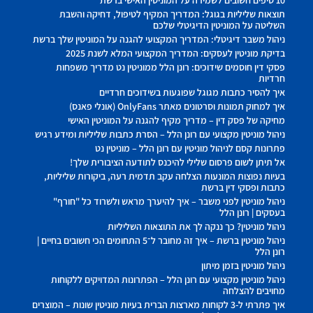
תוצאות שליליות בגוגל: המדריך המקיף לטיפול, דחיקה והשבת
השליטה על המוניטין הדיגיטלי שלכם
ניהול משבר דיגיטלי: המדריך המקצועי להגנה על המוניטין שלך ברשת
בדיקת מוניטין לעסקים: המדריך המקצועי המלא לשנת 2025
פסקי דין חוסמים שידוכים: רונן הלל ממוניטין נט מדריך משפחות
חרדיות
איך להסיר כתבות מגוגל שפוגעות בשידוכים חרדיים
איך למחוק תמונות וסרטונים מאתר OnlyFans (אונלי פאנס)
מחיקה של פסק דין – מדריך מקיף להגנה על המוניטין האישי
ניהול מוניטין מקצועי עם רונן הלל – הסרת כתבות שליליות ומידע רגיש
פתרונות קסם לניהול מוניטין עם רונן הלל – מוניטין נט
אל תיתן לשום פרסום שלילי להיכנס לתודעה הציבורית שלך!
בעיות נפוצות המונעות הצלחה עקב תדמית רעה, ביקורות שליליות,
כתבות ופסקי דין ברשת
ניהול מוניטין לפני משבר – איך להיערך מראש ולשרוד כל "חורף"
בעסקים | רונן הלל
ניהול מוניטין? כך ננקה לך את התוצאות השליליות
ניהול מוניטין ברשת – איך זה מחובר ל־5 התחומים הכי חשובים בחיים |
רונן הלל
ניהול מוניטין בזמן מיתון
ניהול מוניטין מקצועי עם רונן הלל – הפתרונות המדויקים ללקוחות
מחויבים להצלחה
איך פתרתי ל-3 לקוחות מארצות הברית בעיות מוניטין שונות – המוצרים