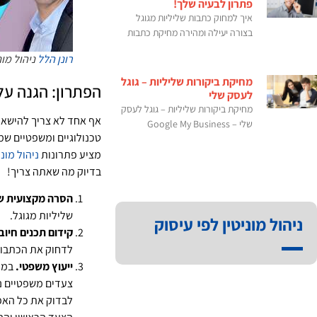
פתרון לבעיה שלך!
איך למחוק כתבות שליליות מגוגל
בצורה יעילה ומהירה מחיקת כתבות
רונן הלל
ניהול מוני
מחיקת ביקורות שליליות – גוגל
הפתרון: הגנה ע
לעסק שלי
מחיקת ביקורות שליליות – גוגל לעסק
אף אחד לא צריך להישאר 
שלי – Google My Business
טכנולוגיים ומשפטיים ש
מציע פתרונות
ניהול מונ
בדיוק מה שאתה צריך!
הסרה מקצועית של
שליליות מגוגל.
ניהול מוניטין לפי עיסוק
קידום תכנים חיובי
לדחוק את הכתבות
ייעוץ משפטי.
במקר
צעדים משפטיים נג
לבדוק את כל האפש