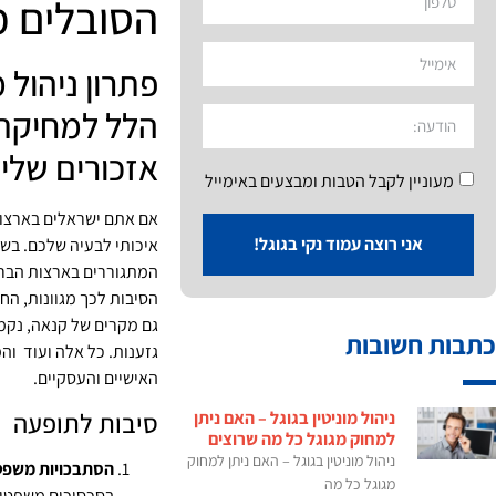
הסובלים מ
פתרון ניהול מ
הלל למחיקת 
אזכורים שלילי
מעוניין לקבל הטבות ומבצעים באימייל
אם אתם ישראלים בארצות
אני רוצה עמוד נקי בגוגל!
איכותי לבעיה שלכם. בש
המתגוררים בארצות הברי
הסיבות לכך מגוונות, הח
גם מקרים של קנאה, נקמנ
כתבות חשובות
גזענות. כל אלה ועוד ו
האישיים והעסקיים.
סיבות לתופעה
ניהול מוניטין בגוגל – האם ניתן
למחוק מגוגל כל מה שרוצים
ניהול מוניטין בגוגל – האם ניתן למחוק
הסתבכויות משפט
מגוגל כל מה
בסכסוכים משפטיי