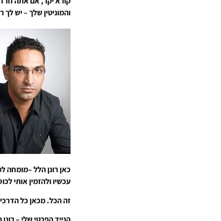
קורא יקר, אם אתה חרד
והמוניטין שלך – יש לך 
כאן רונן הלל –מומחה למ
עכשיו ולהזמין אותי לכו
זה הכל. מכאן כל הדרכים
הנייד הפרטי שלי – רונן הלל 2508109