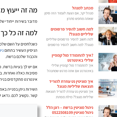
מה זה ייעוץ מ
מכתב למנהל
מנהל יקר, אם הגעת לעמוד הזה סימן
שאתה מחפש פתרון
מדובר בשירות ייחודי של
למה חשוב להסיר פרסומים
למה זה כל כך
שליליים מגוגל?
למה חשוב להסיר פרסומים שליליים
כשנלחמים על השם שלכם 
מגוגל? למה חשוב להסיר פרסומים
הניסיון העשיר בתחום
ניה
?איך להתמודד מול קמפיין
והכבוד שלכם ברשת.
שלילי באינטרנט
איך להתמודד מול קמפיין שלילי
אם יש לך בעיות ברשת. 
באינטרנט אם אתה מרגש שמתנהל
מסיבות כאלה ואחרות. במ
אינטרנט מתקדמים בניהול 
איך מוניטין נט עוזרת להוריד
תוצאות שליליות מגוגל
השירות ניתן בפנייה באמ
איך מוניטין נט עוזרת להוריד תוצאות
קשר. נקשיב לכם. נדאג ל
שליליות מגוגל? מילת מפתח:
ניהול מוניטין ברשת – רונן הלל
ניהול מוניטין 0522508109