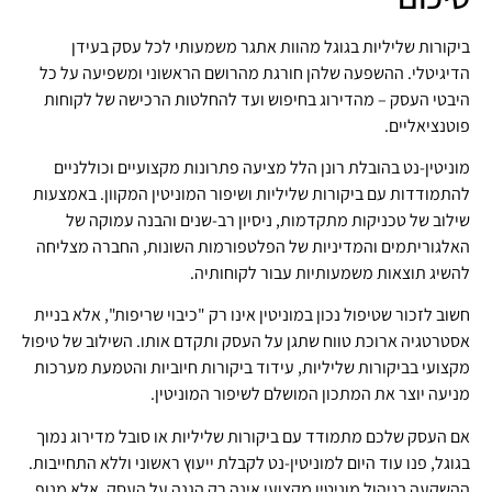
ביקורות שליליות בגוגל מהוות אתגר משמעותי לכל עסק בעידן
הדיגיטלי. ההשפעה שלהן חורגת מהרושם הראשוני ומשפיעה על כל
היבטי העסק – מהדירוג בחיפוש ועד להחלטות הרכישה של לקוחות
פוטנציאליים.
מוניטין-נט בהובלת רונן הלל מציעה פתרונות מקצועיים וכוללניים
להתמודדות עם ביקורות שליליות ושיפור המוניטין המקוון. באמצעות
שילוב של טכניקות מתקדמות, ניסיון רב-שנים והבנה עמוקה של
האלגוריתמים והמדיניות של הפלטפורמות השונות, החברה מצליחה
להשיג תוצאות משמעותיות עבור לקוחותיה.
חשוב לזכור שטיפול נכון במוניטין אינו רק "כיבוי שריפות", אלא בניית
אסטרטגיה ארוכת טווח שתגן על העסק ותקדם אותו. השילוב של טיפול
מקצועי בביקורות שליליות, עידוד ביקורות חיוביות והטמעת מערכות
מניעה יוצר את המתכון המושלם לשיפור המוניטין.
אם העסק שלכם מתמודד עם ביקורות שליליות או סובל מדירוג נמוך
בגוגל, פנו עוד היום למוניטין-נט לקבלת ייעוץ ראשוני וללא התחייבות.
ההשקעה בניהול מוניטין מקצועי אינה רק הגנה על העסק, אלא מנוף