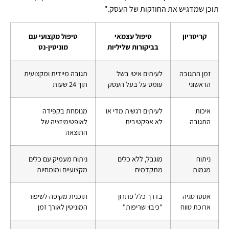
תוכן שמדגיש את החוזקות של העסק."
קריטריון
טיפול עצמאי
טיפול מקצועי עם
בביקורות שליליות
מוניטין-נט
זמן התגובה
לעיתים איטי בשל
תגובה מיידית ומקצועית
הראשוני
עומס על בעל העסק
תוך 24 שעות
איכות
לעיתים רגשית מדי או
מנוסחת בקפידה
התגובה
לא אפקטיבית
לאופטימיזציה של
התוצאה
ניתוח
מוגבל, ללא כלים
ניתוח מעמיק עם כלים
מגמות
מתקדמים
מקצועיים ומומחיות
אסטרטגיה
בדרך כלל פתרון
תוכנית מקיפה לשיפור
ארוכת טווח
"כיבוי שריפות"
המוניטין לאורך זמן