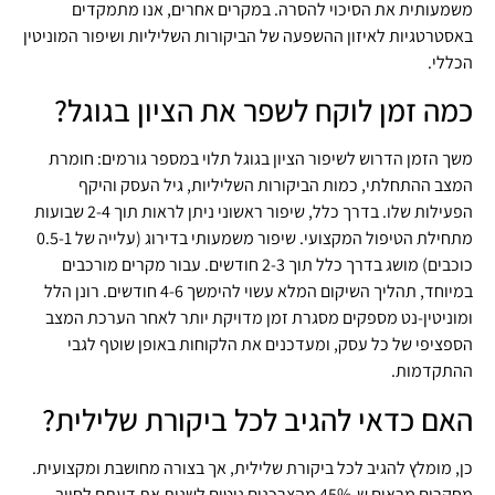
משמעותית את הסיכוי להסרה. במקרים אחרים, אנו מתמקדים
באסטרטגיות לאיזון ההשפעה של הביקורות השליליות ושיפור המוניטין
הכללי.
כמה זמן לוקח לשפר את הציון בגוגל?
משך הזמן הדרוש לשיפור הציון בגוגל תלוי במספר גורמים: חומרת
המצב ההתחלתי, כמות הביקורות השליליות, גיל העסק והיקף
הפעילות שלו. בדרך כלל, שיפור ראשוני ניתן לראות תוך 2-4 שבועות
מתחילת הטיפול המקצועי. שיפור משמעותי בדירוג (עלייה של 0.5-1
כוכבים) מושג בדרך כלל תוך 2-3 חודשים. עבור מקרים מורכבים
במיוחד, תהליך השיקום המלא עשוי להימשך 4-6 חודשים. רונן הלל
ומוניטין-נט מספקים מסגרת זמן מדויקת יותר לאחר הערכת המצב
הספציפי של כל עסק, ומעדכנים את הלקוחות באופן שוטף לגבי
ההתקדמות.
האם כדאי להגיב לכל ביקורת שלילית?
כן, מומלץ להגיב לכל ביקורת שלילית, אך בצורה מחושבת ומקצועית.
מחקרים מראים ש-45% מהצרכנים נוטים לשנות את דעתם לחיוב