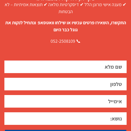
✔ מענה אישי מרונן הלל ✔ דיסקרטיות מלאה ✔ תוצאות אמיתיות – לא
הבטחות
התקשרו, השאירו פרטים עכשיו או שילחו וואטסאפ ונתחיל לנקות את
גוגל כבר היום
📞 052-2508109