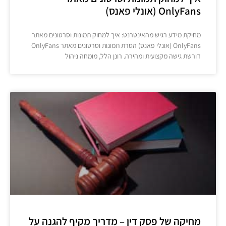
OnlyFans (אונלי פאנס)
מחיקת מידע רגיש מהאינטרנט: איך למחוק תמונות וסרטונים מאתר
OnlyFans (אונלי פאנס) הסרת תמונות וסרטונים מאתר OnlyFans
דורשת גישה מקצועית ומהירה. רונן הלל, מומחה ניהול
מחיקה של פסק דין – מדריך מקיף להגנה על