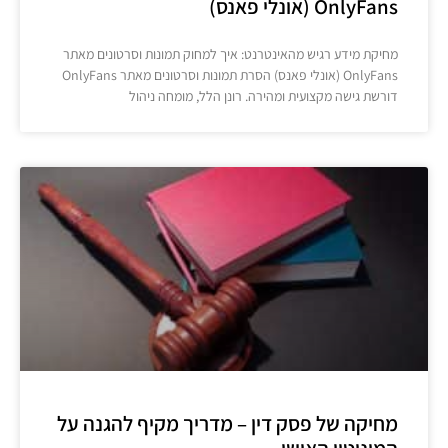
OnlyFans (אונלי פאנס)
מחיקת מידע רגיש מהאינטרנט: איך למחוק תמונות וסרטונים מאתר
OnlyFans (אונלי פאנס) הסרת תמונות וסרטונים מאתר OnlyFans
דורשת גישה מקצועית ומהירה. רונן הלל, מומחה ניהול
מחיקה של פסק דין – מדריך מקיף להגנה על