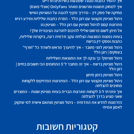
איך להסיר כתבות מגוגל שפוגעות בשידוכים חרדיים
איך למחוק תמונות וסרטונים מאתר OnlyFans (אונלי פאנס)
מחיקה של פסק דין – מדריך מקיף להגנה על המוניטין האישי
ניהול מוניטין מקצועי עם רונן הלל – הסרת כתבות שליליות ומידע רגיש
פתרונות קסם לניהול מוניטין עם רונן הלל – מוניטין נט
אל תיתן לשום פרסום שלילי להיכנס לתודעה הציבורית שלך!
בעיות נפוצות המונעות הצלחה עקב תדמית רעה, ביקורות שליליות,
כתבות ופסקי דין ברשת
ניהול מוניטין לפני משבר – איך להיערך מראש ולשרוד כל "חורף"
בעסקים | רונן הלל
ניהול מוניטין? כך ננקה לך את התוצאות השליליות
ניהול מוניטין ברשת – איך זה מחובר ל־5 התחומים הכי חשובים בחיים |
רונן הלל
ניהול מוניטין בזמן מיתון
ניהול מוניטין מקצועי עם רונן הלל – הפתרונות המדויקים ללקוחות
מחויבים להצלחה
איך פתרתי ל-3 לקוחות מארצות הברית בעיות מוניטין שונות – המוצרים
שאני מציע בדרך להצלחה
הזדמנות לחדש את התדמית – ניהול מוניטין מותאם אישית למי שזקוק
לאמון אמיתי
קטגוריות חשובות