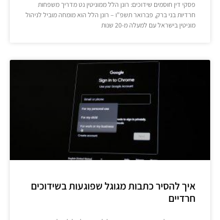
פסקי דין חוסמים שידוכים: רונן הלל ממוניטין נט מדריך משפחות
חרדיות בני ברק, פברואר תשפ"ו – רונן הלל הוא מומחה מוביל לניהול
מוניטין בישראל עם למעלה מ-20 שנות
איך להסיר כתבות מגוגל שפוגעות בשידוכים
חרדיים