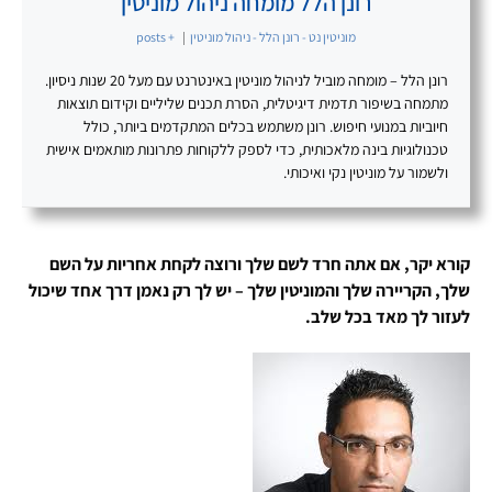
רונן הלל מומחה ניהול מוניטין
מוניטין נט - רונן הלל - ניהול מוניטין
|
+ posts
רונן הלל – מומחה מוביל לניהול מוניטין באינטרנט עם מעל 20 שנות ניסיון.
מתמחה בשיפור תדמית דיגיטלית, הסרת תכנים שליליים וקידום תוצאות
חיוביות במנועי חיפוש. רונן משתמש בכלים המתקדמים ביותר, כולל
טכנולוגיות בינה מלאכותית, כדי לספק ללקוחות פתרונות מותאמים אישית
ולשמור על מוניטין נקי ואיכותי.
קורא יקר, אם אתה חרד לשם שלך ורוצה לקחת אחריות על השם
שלך, הקריירה שלך והמוניטין שלך – יש לך רק נאמן דרך אחד שיכול
לעזור לך מאד בכל שלב.