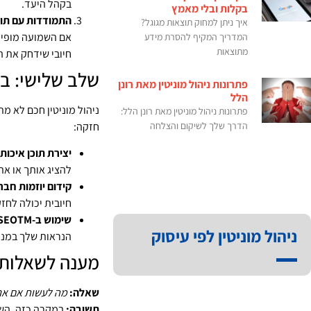
בקהל היעד.
בקלות ובלי מאמץ
התמודדות עם תוצ
איך ניתן למחוק תוצאות מגוגל?
אם השמועה מופיעה
המדריך המקיף להסרת מידע
מתוצאות
חיובי שידחק את 
שלב שלישי: בנ
פתרונות ניהול מוניטין מאת רונן
הלל
ניהול מוניטין חכם לא מ
פתרונות ניהול מוניטין מאת רונן הלל:
חזקה:
הדרך שלך לשיקום והצלחה
יצירת תוכן איכותי
להציג אותך או את
קידום יוזמות חבר
חיובית יכולה לחז
שימוש ב-SEOTM לניהול מוניטין
ניהול מוניטין לפי עיסוק
הנראות שלך במנוע
מענה לשאלות 
שאלה:
מה לעשות אם אנ
תשובה:
במקרה כזה, השקע