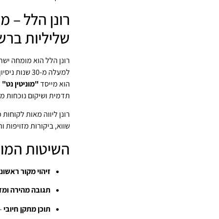
רונן הלל – 
שליליות ברש
רונן הלל הוא מומחה ישר
למעלה מ‑30 שנות ניסיון בתקשורת, ניהול משברים דיגיטליים וניהול מוניטין.
הוא מייסד
"מוניטין נט"
–
תדמית ושיקום נוכחות מק
רונן ליווה מאות לקוחות
שווא, ביקורות מזויפות 
השיטות המוכ
זיהוי מקור ראשוני
תגובה מהירה ומד
תוכן מתקן חיובי
–