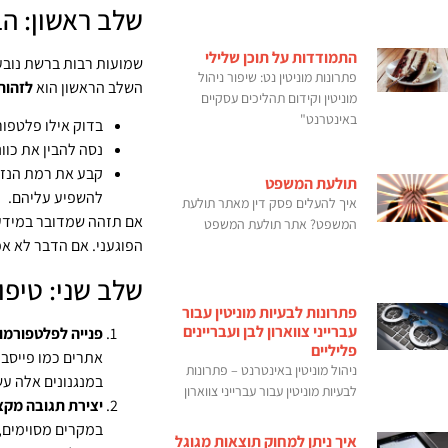
שלב ראשון: ה
התמודדות על תוכן שלילי
שמועות רבות ברשת נובעו
פתרונות מוניטין נט: שיפור ניהול
השלב הראשון הוא
לזהות
מוניטין וקידום תהליכים עסקיים
באינטרנט"
בדוק אילו פלטפו
נסה להבין את כוו
קבע את רמת הנזק
תולעת המשפט
להשפיע עליהם.
איך להעלים פסק דין מאתר תולעת
אם תזהה שמדובר במידע 
המשפט? אתר תולעת המשפט
הפוגעני. אם הדבר לא א
שלב שני: טיפ
פתרונות לבעיות מוניטין עבור
עברייני צווארון לבן ועבריינים
פנייה לפלטפורמות
פליליים
אתרים כמו פייסבוק
ניהול מוניטין באינטרנט – פתרונות
במנגנונים אלה עש
לבעיות מוניטין עבור עברייני צווארון
יצירת תגובה מקצ
במקרים מסוימים, 
איך ניתן למחוק תוצאות מגוגל