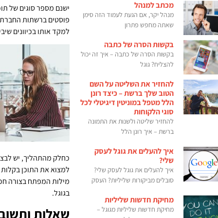
מכתב למנהל
ישנם מספר סוגים של תוכן
מנהל יקר, אם הגעת לעמוד הזה סימן
פוסטים ברשתות החברתיות,
שאתה מחפש פתרון
למקד אותו בכיוונים שיב
בקשות הסרה של כתבה
בקשות הסרה של כתבה – איך זה יכול
להצליח? גוגל
להחזיר את השליטה על השם
הטוב שלך ברשת – כיצד רונן
הלל מטפל במוניטין דיגיטלי לכל
סוגי הלקוחות
להחזיר שליטה ולשנות את התמונה
ברשת – איך רונן הלל
איך להעלים את גוגל לעסק
כחלק מהתהליך, יש לבצע 
שלי?
למצוא את התוכן בקלות 
איך להעלים את גוגל לעסק שלי?
סובלים מביקורות שליליות? העסק
מילות המפתח בצורה חכמ
בגוגל.
מחיקת חדשות שליליות
שאלות ותשובו
מחיקת חדשות שליליות מגוגל –